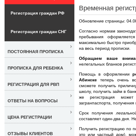
Временная регист
Регистрация граждан РФ
Обновление страницы: 04.0
Согласно нормам законодат
Регистрация граждан СНГ
пребывания оформляетс
максимально быстро приобр
на весь период прописки.
ПОСТОЯННАЯ ПРОПИСКА
Обращаем ваше вниман
нелегальных бланков регис
ПРОПИСКА ДЛЯ РЕБЕНКА
Помощь в оформлении
р
Абинске
теперь очень в
РЕГИСТРАЦИЯ ДЛЯ РВП
сможете получить приличн
школу, получить займ в бан
же регистрация может
ОТВЕТЫ НА ВОПРОСЫ
загранпаспорта, получения
Срок получения
легальн
ЦЕНА РЕГИСТРАЦИИ
составляет один-два дня. Н
Получить регистрацию по п
ОТЗЫВЫ КЛИЕНТОВ
это или частный дом), мо