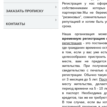
Регистрация у нас офор
собственниками котор
ЗАКАЗАТЬ ПРОПИСКУ
партнерстве.Мы не берем
"резиновых", сомнительных
репутацией и хотим быть 
КОНТАКТЫ
срока.
Наша организация мо
временную регистрацию 
регистрация
- это постанов
где гражданин временно ос
в том, если у вас уже ес
целесообразно пристроить
месте, вам не придется
жительства. При получен
свидетельство с печатью 
регистрации. Обычно таку
от 3 месяцев до 5 лет.
Пост
месту жительства, делае
период времени на 5 - 10 л
в паспорт. Необходима д
кредитов, так же ее требуют
В том случае, если вы хо
постоянной прописке в на